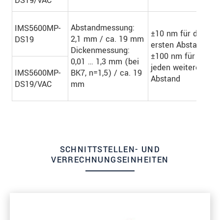
DS19/VAC
Abstandmessung:
IMS5600MP-
±10 nm für den
2,1 mm / ca. 19 mm
DS19
ersten Abstand
Dickenmessung:
Bi
±100 nm für
0,01 … 1,3 mm (bei
S
jeden weiteren
IMS5600MP-
BK7, n=1,5) / ca. 19
Abstand
DS19/VAC
mm
SCHNITTSTELLEN- UND
VERRECHNUNGSEINHEITEN