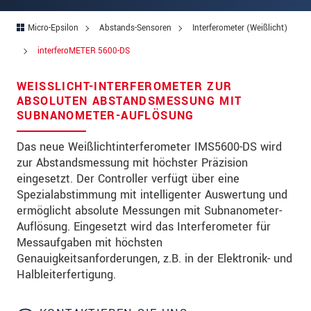
Straße
Micro-Epsilon
Abstands-Sensoren
Interferometer (Weißlicht)
PLZ
interferoMETER 5600-DS
Ort
*
WEISSLICHT-INTERFEROMETER ZUR A
Land
*
BSOLUTEN ABSTANDSMESSUNG MIT S
UBNANOMETER-AUFLÖSUNG
Telefon
Das neue Weißlichtinterferometer IMS5600-DS wird
Email
*
zur Abstandsmessung mit höchster Präzision
eingesetzt. Der Controller verfügt über eine
Nachricht
*
Spezialabstimmung mit intelligenter Auswertung und
ermöglicht absolute Messungen mit Subnanometer-
Auflösung. Eingesetzt wird das Interferometer für
Messaufgaben mit höchsten
Bitte halten Sie mich per Mail über
Genauigkeitsanforderungen, z.B. in der Elektronik- und
Produktinnovationen auf dem Laufenden
Halbleiterfertigung.
* Pflichtangaben