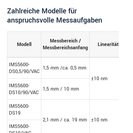
Zahlreiche Modelle für
anspruchsvolle Messaufgaben
Messbereich /
Modell
Linearität
m
Messbereichsanfang
S
IMS5600-
1,5 mm /ca. 0,5 mm
DS0,5/90/VAC
±10 nm
-
IMS5600-
1,5 mm / 10 mm
DS10/90/VAC
IMS5600-
DS19
2,1 mm / ca. 19 mm
±10 nm
-
IMS5600-