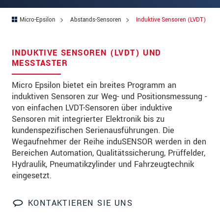
Straße
Micro-Epsilon
Abstands-Sensoren
Induktive Sensoren (LVDT)
PLZ
Ort
*
INDUKTIVE SENSOREN (LVDT) UND
MESSTASTER
Land
*
Micro Epsilon bietet ein breites Programm an
Telefon
induktiven Sensoren zur Weg- und Positionsmessung -
von einfachen LVDT-Sensoren über induktive
Email
*
Sensoren mit integrierter Elektronik bis zu
Nachricht
*
kundenspezifischen Serienausführungen. Die
Wegaufnehmer der Reihe induSENSOR werden in den
Bereichen Automation, Qualitätssicherung, Prüffelder,
Hydraulik, Pneumatikzylinder und Fahrzeugtechnik
Bitte halten Sie mich per Mail über
eingesetzt.
Produktinnovationen auf dem Laufenden
KONTAKTIEREN SIE UNS
* Pflichtangaben