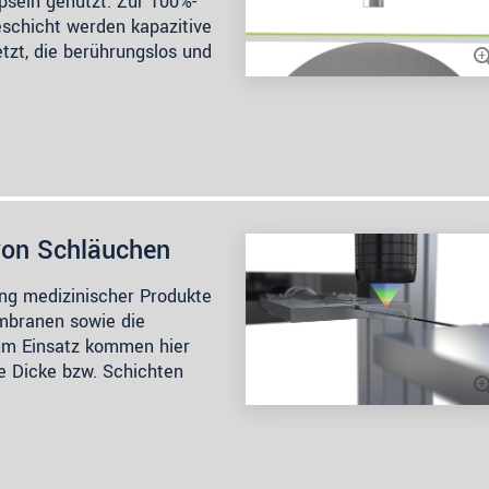
apseln genutzt. Zur 100%-
eschicht werden kapazitive
tzt, die berührungslos und
von Schläuchen
ung medizinischer Produkte
mbranen sowie die
um Einsatz kommen hier
e Dicke bzw. Schichten