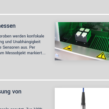
messen
lproben werden konfokale
ung und Unabhängigkeit
e Sensoren aus. Per
am Messobjekt markiert.…
sung von