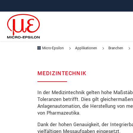
Direkt zur Hauptnavigation springen
Direkt zum Inhalt springen
Zur Unternavigation springen
Micro-Epsilon
Applikationen
Branchen
MEDIZINTECHNIK
In der Medizintechnik gelten hohe Maßstäbe
Toleranzen betrifft. Dies gilt gleichermaß
Anlagenautomation, die Herstellung von me
von Pharmazeutika.
Dank der hohen Genauigkeit, der Integrierb
vielfältigen Messaufgaben eingesetzt.