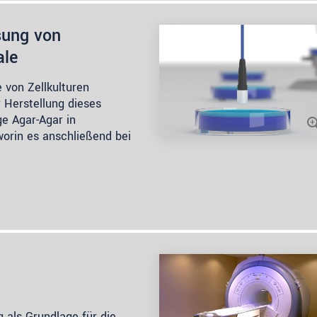
sung von
ale
 von Zellkulturen
 Herstellung dieses
e Agar-Agar in
worin es anschließend bei
 als Grundlage für die