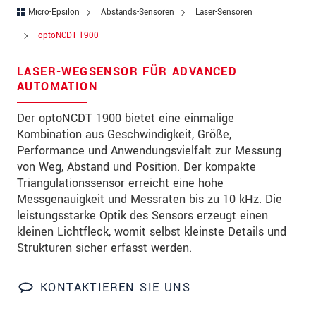
PLZ
Micro-Epsilon
Abstands-Sensoren
Laser-Sensoren
optoNCDT 1900
Ort
*
LASER-WEGSENSOR FÜR ADVANCED
Land
*
AUTOMATION
Telefon
Der optoNCDT 1900 bietet eine einmalige
Kombination aus Geschwindigkeit, Größe,
Email
*
Performance und Anwendungsvielfalt zur Messung
Nachricht
*
von Weg, Abstand und Position. Der kompakte
Triangulationssensor erreicht eine hohe
Messgenauigkeit und Messraten bis zu 10 kHz. Die
leistungsstarke Optik des Sensors erzeugt einen
Bitte halten Sie mich per Mail über
kleinen Lichtfleck, womit selbst kleinste Details und
Produktinnovationen auf dem Laufenden
Strukturen sicher erfasst werden.
* Pflichtangaben
KONTAKTIEREN SIE UNS
Wir behandeln Ihre Daten vertraulich. Bitte lesen Sie