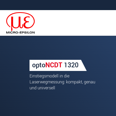
Direkt zur Hauptnavigation springen
Direkt zum Inhalt springen
Ihre Anfrage zu: optoNCDT 
opto
NCDT
1320
Anrede
*
Einstiegsmodell in die
Vorname
*
Laserwegmessung: kompakt, genau
und universell
Name
*
Firma
*
Straße