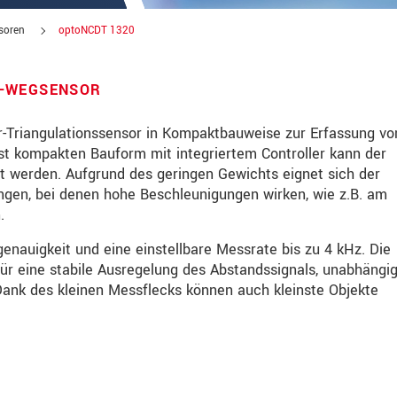
soren
optoNCDT 1320
S-WEGSENSOR
r-Triangulationssensor in Kompaktbauweise zur Erfassung vo
st kompakten Bauform mit integriertem Controller kann der
t werden. Aufgrund des geringen Gewichts eignet sich der
en, bei denen hohe Beschleunigungen wirken, wie z.B. am
.
nauigkeit und eine einstellbare Messrate bis zu 4 kHz. Die
ür eine stabile Ausregelung des Abstandssignals, unabhängi
Dank des kleinen Messflecks können auch kleinste Objekte
über Produktinnovationen auf dem Laufenden
te lesen Sie dazu unsere
Datenschutzerklärung
.