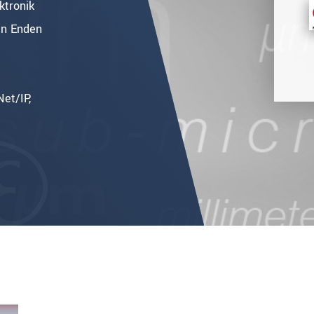
ktronik
en Enden
et/IP,