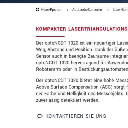
Micro-Epsilon
Abstands-Sensoren
Laser-Sen
PLZ
Ort
*
KOMPAKTER LASERTRIANGULATION
Land
*
Der optoNCDT 1320 ist ein neuartiger Lase
Weg, Abstand und Position. Dank der äußer
Telefon
Sensor auch in beengte Bauräume integrier
Email
*
optoNCDT 1320 hervorragend für Anwendung
Roboterarm oder in Bestückungsautomaten
Nachricht
*
Der optoNCDT 1320 bietet eine hohe Messge
Active Surface Compensation (ASC) sorgt f
der Farbe und Helligkeit des Messobjekts. 
zuverlässig detektiert werden.
Bitte halten Sie mich per Mail 
KONTAKTIEREN SIE UNS
* Pflichtangaben
Wir behandeln Ihre Daten vertraulich. Bit