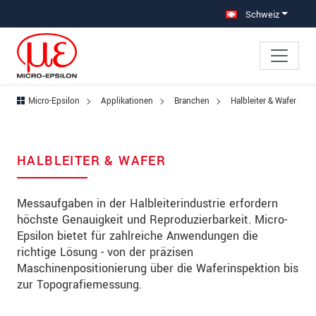
Direkt zur Hauptnavigation springen
Direkt zum Inhalt springen
Zur Unternavigation springen
Schweiz
Micro-Epsilon
Applikationen
Branchen
Halbleiter & Wafer
HALBLEITER & WAFER
Messaufgaben in der Halbleiterindustrie erfordern
höchste Genauigkeit und Reproduzierbarkeit. Micro-
Epsilon bietet für zahlreiche Anwendungen die
richtige Lösung - von der präzisen
Maschinenpositionierung über die Waferinspektion bis
zur Topografiemessung.