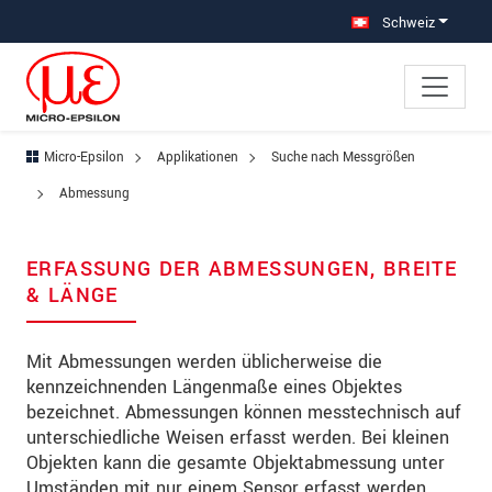
Direkt zur Hauptnavigation springen
Direkt zum Inhalt springen
Zur Unternavigation springen
Schweiz
Micro-Epsilon
Applikationen
Suche nach Messgrößen
Abmessung
ERFASSUNG DER ABMESSUNGEN, BREITE
& LÄNGE
Mit Abmessungen werden üblicherweise die
kennzeichnenden Längenmaße eines Objektes
bezeichnet. Abmessungen können messtechnisch auf
unterschiedliche Weisen erfasst werden. Bei kleinen
Objekten kann die gesamte Objektabmessung unter
Umständen mit nur einem Sensor erfasst werden.