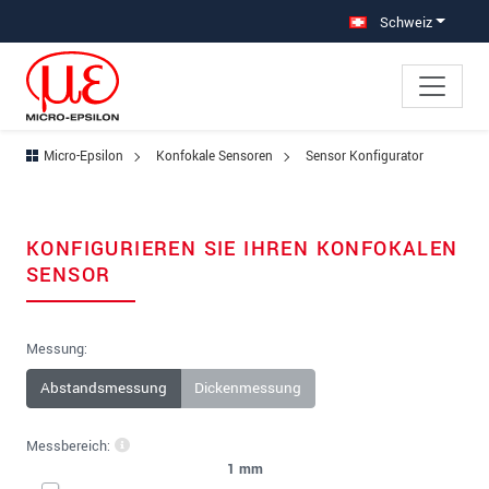
Direkt zur Hauptnavigation springen
Direkt zum Inhalt springen
Schweiz
Micro-Epsilon
Konfokale Sensoren
Sensor Konfigurator
KONFIGURIEREN SIE IHREN KONFOKALEN
SENSOR