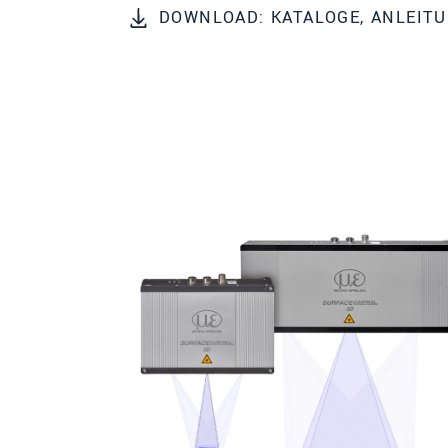
DOWNLOAD: KATALOGE, ANLEIT
PLZ
Ort
*
Land
*
Telefon
Email
*
Nachricht
*
Bitte halten Sie mich per Mail 
* Pflichtangaben
Wir behandeln Ihre Daten vertraulich. Bit