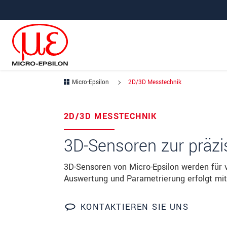
Direkt zur Hauptnavigation springen
Direkt zum Inhalt springen
Micro-Epsilon
2D/3D Messtechnik
Ihre Anfrage zu: 2D/3D Mes
2D/3D MESSTECHNIK
Anrede
*
3D-Sensoren zur präzis
Vorname
*
3D-Sensoren von Micro-Epsilon werden für v
Auswertung und Parametrierung erfolgt mit
Name
*
Firma
*
KONTAKTIEREN SIE UNS
Straße