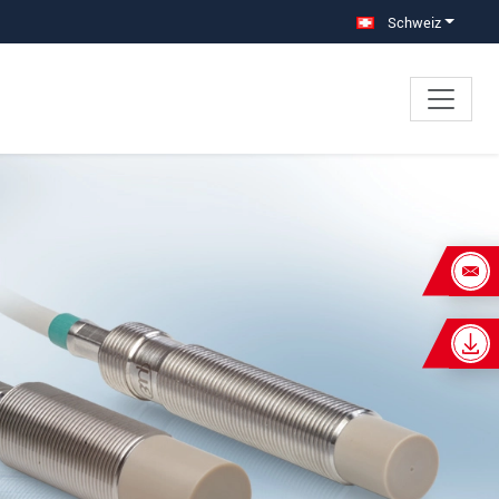
Schweiz
×