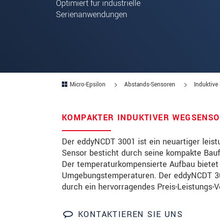
Optimiert für industrielle
Serienanwendungen
PLZ
Ort
*
Land
*
Telefon
Micro-Epsilon
Abstands-Sensoren
Induktive
Email
*
KOMPAKTER INDUKTIVER WEGSENSO
Nachricht
*
Der eddyNCDT 3001 ist ein neuartiger leis
Sensor besticht durch seine kompakte Bauf
Der temperaturkompensierte Aufbau bietet 
Bitte halten Sie mich per Mail 
Umgebungstemperaturen. Der eddyNCDT 3001 
durch ein hervorragendes Preis-Leistungs-V
* Pflichtangaben
KONTAKTIEREN SIE UNS
Wir behandeln Ihre Daten vertraulich. Bit