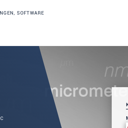
UNGEN, SOFTWARE
°C