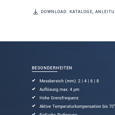
DOWNLOAD: KATALOGE, ANLEIT
SENDEN
BESONDERHEITEN
Messbereich (mm): 2 | 4 | 6 | 8
Auflösung max. 4 µm
Hohe Grenzfrequenz
Aktive Temperaturkompensation bis 70
Einfache Bedienung