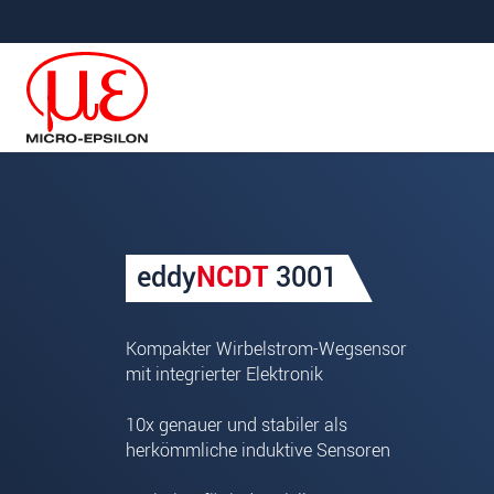
Direkt zur Hauptnavigation springen
Direkt zum Inhalt springen
Ihre Anfrage zu: eddyNCDT 
eddy
NCDT
3001
Anrede
*
Vorname
*
Kompakter Wirbelstrom-Wegsensor
mit integrierter Elektronik
Name
*
10x genauer und stabiler als
Firma
*
herkömmliche induktive Sensoren
Straße