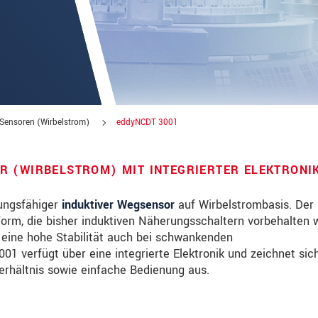
 Sensoren (Wirbelstrom)
eddyNCDT 3001
R (WIRBELSTROM) MIT INTEGRIERTER ELEKTRONI
tungsfähiger
induktiver Wegsensor
auf Wirbelstrombasis. Der
orm, die bisher induktiven Näherungsschaltern vorbehalten 
eine hohe Stabilität auch bei schwankenden
über Produktinnovationen auf dem Laufenden
verfügt über eine integrierte Elektronik und zeichnet sic
erhältnis sowie einfache Bedienung aus.
te lesen Sie dazu unsere
Datenschutzerklärung
.