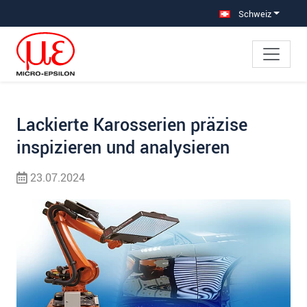
Direkt zur Hauptnavigation springen
Direkt zum Inhalt springen
Zur Unternavigation springen
Schweiz
Lackierte Karosserien präzise
inspizieren und analysieren
23.07.2024