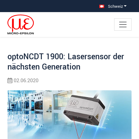
Direkt zur Hauptnavigation springen
Direkt zum Inhalt springen
Zur Unternavigation springen
Schweiz
optoNCDT 1900: Lasersensor der
nächsten Generation
02.06.2020