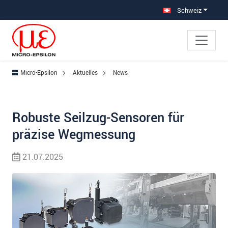
Direkt zur Hauptnavigation springen
Direkt zum Inhalt springen
Schweiz
Micro-Epsilon
Aktuelles
News
Robuste Seilzug-Sensoren für
präzise Wegmessung
21.07.2025