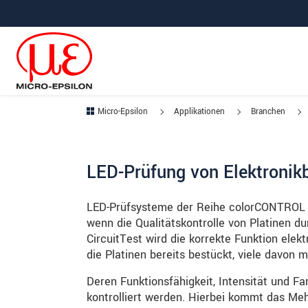
Direkt zur Hauptnavigation springen
Direkt zum Inhalt springen
Zur Unternavigation springen
Micro-Epsilon
Applikationen
Branchen
LED-Prüfung von Elektronik
LED-Prüfsysteme der Reihe colorCONTROL M
wenn die Qualitätskontrolle von Platinen du
CircuitTest wird die korrekte Funktion ele
die Platinen bereits bestückt, viele davon m
Deren Funktionsfähigkeit, Intensität und F
kontrolliert werden. Hierbei kommt das 