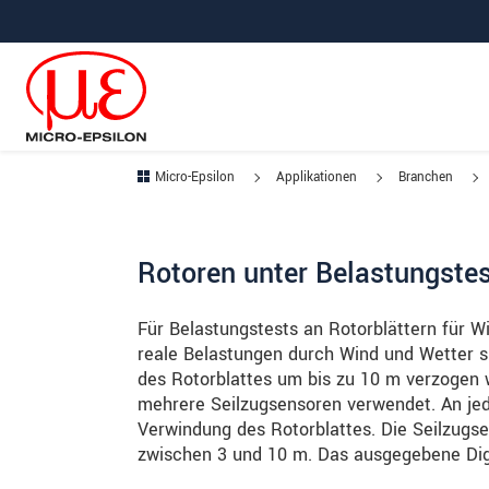
Direkt zur Hauptnavigation springen
Direkt zum Inhalt springen
Zur Unternavigation springen
Micro-Epsilon
Applikationen
Branchen
Rotoren unter Belastungste
Für Belastungstests an Rotorblättern für W
reale Belastungen durch Wind und Wetter s
des Rotorblattes um bis zu 10 m verzogen
mehrere Seilzugsensoren verwendet. An j
Verwindung des Rotorblattes. Die Seilzugs
zwischen 3 und 10 m. Das ausgegebene Digit