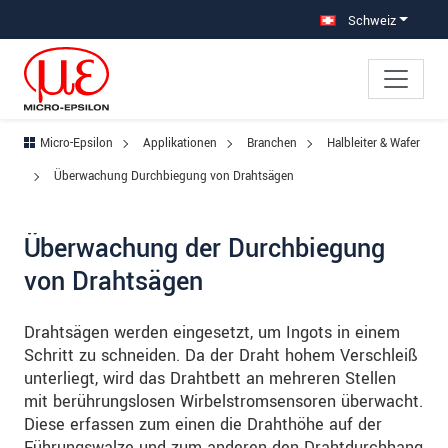
Direkt zur Hauptnavigation springen
Direkt zum Inhalt springen
Zur Unternavigation springen
Schweiz
Micro-Epsilon
Applikationen
Branchen
Halbleiter & Wafer
Überwachung Durchbiegung von Drahtsägen
Überwachung der Durchbiegung
von Drahtsägen
Drahtsägen werden eingesetzt, um Ingots in einem
Schritt zu schneiden. Da der Draht hohem Verschleiß
unterliegt, wird das Drahtbett an mehreren Stellen
mit berührungslosen Wirbelstromsensoren überwacht.
Diese erfassen zum einen die Drahthöhe auf der
Führungswalze und zum anderen den Drahtdurchhang