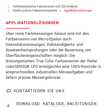
PLZ
Farbmesssysteme, Farbsensoren und LED Analyzer
Smarte präzise Farbsensorsysteme
Applikationslösungen
Ort
*
APPLIKATIONSLÖSUNGEN
Land
*
Über reine Farbmessungen hinaus sind mit den
Telefon
Farbsensoren von Micro-Epsilon auch
Intensitätsmessungen, Vollständigkeits- und
Email
*
Anwesenheitsprüfungen oder die Bewertung von
Oberflächeneigenschaften möglich. Die
Nachricht
*
leistungsstarken True Color Farbsensoren der Reihe
colorSENSOR CFO ermöglichen eine 100%-Kontrolle in
anspruchsvollen, industriellen Messaufgaben und
liefern präzise Messergebnisse.
Bitte halten Sie mich per Mail über
Produktinnovationen auf dem Laufenden
KONTAKTIEREN SIE UNS
* Pflichtangaben
Wir behandeln Ihre Daten vertraulich. Bitte lesen Sie
DOWNLOAD: KATALOGE, ANLEITUNGEN,