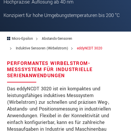
Hochpräzise: Auflösung ab 40 nm
PLZ
Konzipiert für hohe Umgebungstemperaturen bis 200 °C
Ort
*
Land
*
Micro-Epsilon
Abstands-Sensoren
Telefon
Induktive Sensoren (Wirbelstrom)
eddyNCDT 3020
Email
*
PERFORMANTES WIRBELSTROM-
Nachricht
*
MESSSYSTEM FÜR INDUSTRIELLE
SERIENANWENDUNGEN
Das eddyNCDT 3020 ist ein kompaktes und
leistungsfähiges induktives Messsystem
Bitte halten Sie mich per Mail über
(Wirbelstrom) zur schnellen und präzisen Weg-,
Produktinnovationen auf dem Laufenden
Abstands- und Positionsmessung in industriellen
Anwendungen. Flexibel in der Konnektivität und
* Pflichtangaben
einfach konfigurierbar, kann es für zahlreiche
Wir behandeln Ihre Daten vertraulich. Bitte lesen Sie
Messaufgaben in Industrie und Maschinenbau