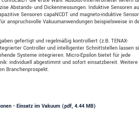
 confocalDT die erste Wahl. Absolut-Interferometer liefern u
äzise Abstands- und Dickenmessungen. Induktive Sensoren au
apazitive Sensoren capaNCDT und magneto-induktive Senso
ür anspruchsvolle Vakuumanwendungen beispielsweise in d
aben gefertigt und regelmäßig kontrolliert (z.B. TENAX-
rierter Controller und intelligenter Schnittstellen lassen s
stehende Systeme integrieren. Micro-Epsilon bietet für jede
 individuell abgestimmt und sofort einsatzbereit. Weitere 
len Branchenprospekt.
ionen - Einsatz im Vakuum (
pdf
, 4.44 MB)