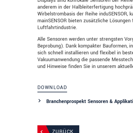
Displays sind konfokale Sensoren der Reihe
anderem in der Halbleiterfertigung hochpr
Wirbelstrombasis der Reihe induSENSOR, k
mainSENSOR bieten zusätzliche Lösungen f
Luftfahrtindustrie.
Alle Sensoren werden unter strengsten Vorg
Beprobung). Dank kompakter Bauformen, integ
sich schnell installieren und flexibel in be
Vakuumanwendung die passende Messtechnik:
und Hinweise finden Sie in unserem aktuel
DOWNLOAD
Branchenprospekt Sensoren & Applikat
ZURÜCK