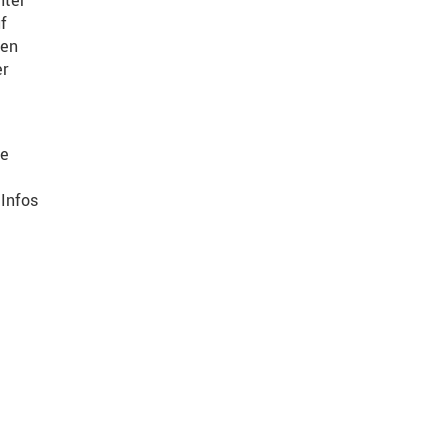
nter
f
ren
er
ie
Infos