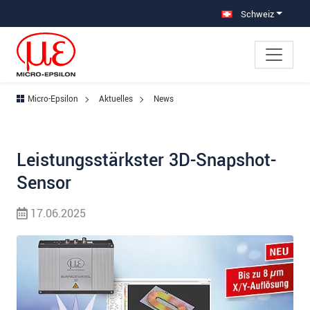
Direkt zur Hauptnavigation springen
Direkt zum Inhalt springen
Schweiz
Micro-Epsilon
Aktuelles
News
Leistungsstärkster 3D-Snapshot-
Sensor
17.06.2025