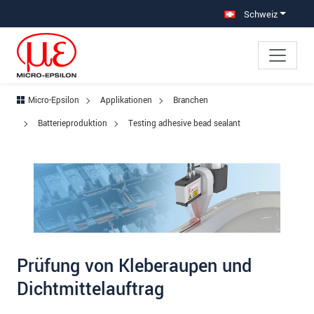
Direkt zur Hauptnavigation springen
Direkt zum Inhalt springen
Zur Unternavigation springen
Schweiz
Micro-Epsilon
Applikationen
Branchen
Batterieproduktion
Testing adhesive bead sealant
Prüfung von Kleberaupen und
Dichtmittelauftrag