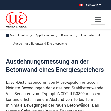
Direkt zur Hauptnavigation springen
Direkt zum Inhalt springen
Zur Unternavigation springen
Schweiz
Micro-Epsilon
Applikationen
Branchen
Energietechnik
Ausdehnung Betonwand Energiespeicher
Ausdehnungsmessung an der
Betonwand eines Energiespeichers
Laser-Distanzsensoren von Micro-Epsilon erfassen
kleinste Bewegungen der einzelnen Stahlbetonwände.
Vier Sensoren vom Typ optoNCDT ILR3800 messen
kontinuierlich, in einem Abstand von 10 bis 15 m,
minimale Bewegungen der rauen Betonwände. Das
robuste Gehäuse schützt die Sensoren vor