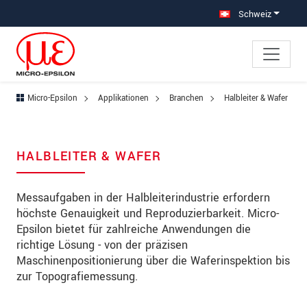
Direkt zur Hauptnavigation springen
Direkt zum Inhalt springen
Zur Unternavigation springen
Schweiz
Micro-Epsilon
Applikationen
Branchen
Halbleiter & Wafer
HALBLEITER & WAFER
Messaufgaben in der Halbleiterindustrie erfordern
höchste Genauigkeit und Reproduzierbarkeit. Micro-
Epsilon bietet für zahlreiche Anwendungen die
richtige Lösung - von der präzisen
Maschinenpositionierung über die Waferinspektion bis
zur Topografiemessung.