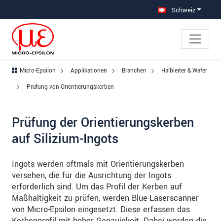
Direkt zur Hauptnavigation springen
Direkt zum Inhalt springen
Zur Unternavigation springen
Schweiz
Micro-Epsilon
Applikationen
Branchen
Halbleiter & Wafer
Prüfung von Orientierungskerben
Prüfung der Orientierungskerben
auf Silizium-Ingots
Ingots werden oftmals mit Orientierungskerben
versehen, die für die Ausrichtung der Ingots
erforderlich sind. Um das Profil der Kerben auf
Maßhaltigkeit zu prüfen, werden Blue-Laserscanner
von Micro-Epsilon eingesetzt. Diese erfassen das
Kerbenprofil mit hoher Genauigkeit. Dabei werden die