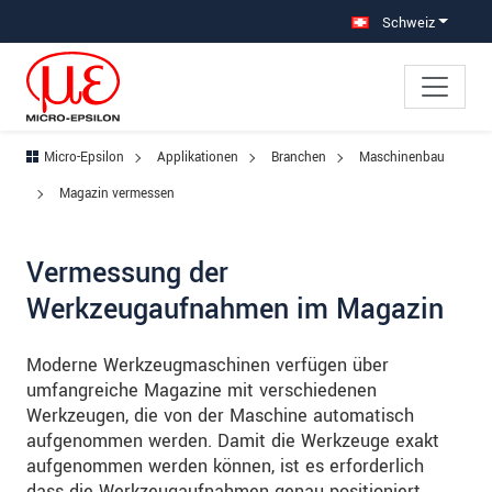
Direkt zur Hauptnavigation springen
Direkt zum Inhalt springen
Zur Unternavigation springen
Schweiz
Micro-Epsilon
Applikationen
Branchen
Maschinenbau
Magazin vermessen
Vermessung der
Werkzeugaufnahmen im Magazin
Moderne Werkzeugmaschinen verfügen über
umfangreiche Magazine mit verschiedenen
Werkzeugen, die von der Maschine automatisch
aufgenommen werden. Damit die Werkzeuge exakt
aufgenommen werden können, ist es erforderlich
dass die Werkzeugaufnahmen genau positioniert