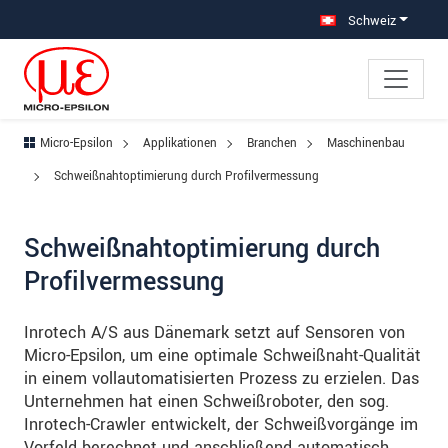
Direkt zur Hauptnavigation springen
Direkt zum Inhalt springen
Zur Unternavigation springen
Schweiz
Micro-Epsilon
Applikationen
Branchen
Maschinenbau
Schweißnahtoptimierung durch Profilvermessung
Schweißnahtoptimierung durch
Profilvermessung
Inrotech A/S aus Dänemark setzt auf Sensoren von
Micro-Epsilon, um eine optimale Schweißnaht-Qualität
in einem vollautomatisierten Prozess zu erzielen. Das
Unternehmen hat einen Schweißroboter, den sog.
Inrotech-Crawler entwickelt, der Schweißvorgänge im
Vorfeld berechnet und anschließend automatisch