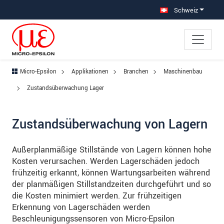
Direkt zur Hauptnavigation springen
Direkt zum Inhalt springen
Zur Unternavigation springen
Schweiz
Micro-Epsilon
Applikationen
Branchen
Maschinenbau
Zustandsüberwachung Lager
Zustandsüberwachung von Lagern
Außerplanmäßige Stillstände von Lagern können hohe
Kosten verursachen. Werden Lagerschäden jedoch
frühzeitig erkannt, können Wartungsarbeiten während
der planmäßigen Stillstandzeiten durchgeführt und so
die Kosten minimiert werden. Zur frühzeitigen
Erkennung von Lagerschäden werden
Beschleunigungssensoren von Micro-Epsilon