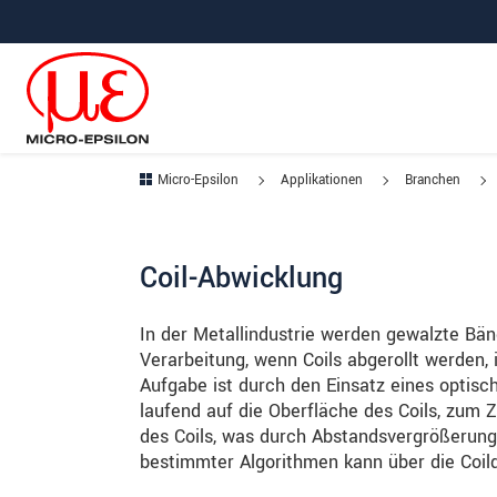
Direkt zur Hauptnavigation springen
Direkt zum Inhalt springen
Zur Unternavigation springen
Micro-Epsilon
Applikationen
Branchen
Coil-Abwicklung
In der Metallindustrie werden gewalzte Bän
Verarbeitung, wenn Coils abgerollt werden, i
Aufgabe ist durch den Einsatz eines optis
laufend auf die Oberfläche des Coils, zum 
des Coils, was durch Abstandsvergrößerung 
bestimmter Algorithmen kann über die Coil