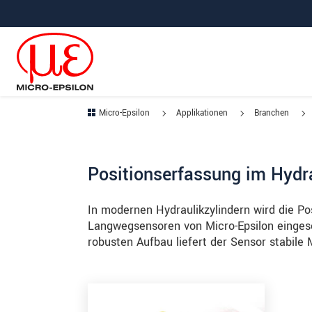
Direkt zur Hauptnavigation springen
Direkt zum Inhalt springen
Zur Unternavigation springen
Micro-Epsilon
Applikationen
Branchen
Positionserfassung im Hydra
In modernen Hydraulikzylindern wird die Pos
Langwegsensoren von Micro-Epsilon eingeset
robusten Aufbau liefert der Sensor stabile