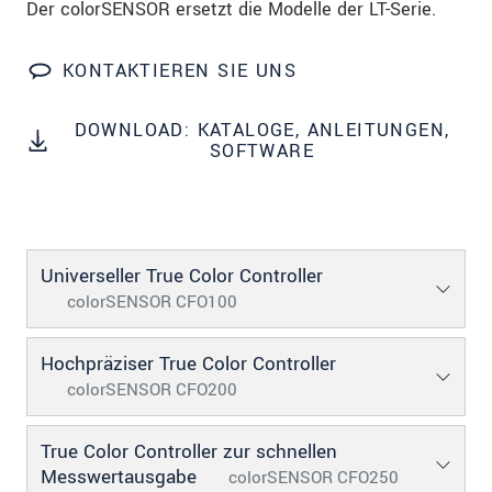
Der colorSENSOR ersetzt die Modelle der LT-Serie.
Wir behandeln Ihre Daten vertraulich. Bitte lesen Sie
dazu unsere
Datenschutzerklärung
.
KONTAKTIEREN SIE UNS
SENDEN
DOWNLOAD: KATALOGE, ANLEITUNGEN,
SOFTWARE
Universeller True Color Controller
colorSENSOR CFO100
Hochpräziser True Color Controller
colorSENSOR CFO200
True Color Controller zur schnellen
Messwertausgabe
colorSENSOR CFO250