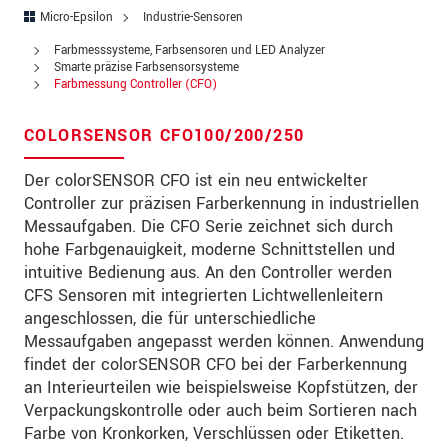
Straße
Micro-Epsilon
Industrie-Sensoren
PLZ
Farbmesssysteme, Farbsensoren und LED Analyzer
Smarte präzise Farbsensorsysteme
Farbmessung Controller (CFO)
Ort
*
Land
*
COLORSENSOR CFO100/200/250
Telefon
Der colorSENSOR CFO ist ein neu entwickelter
Controller zur präzisen Farberkennung in industriellen
Email
*
Messaufgaben. Die CFO Serie zeichnet sich durch
hohe Farbgenauigkeit, moderne Schnittstellen und
Nachricht
*
intuitive Bedienung aus. An den Controller werden
CFS Sensoren mit integrierten Lichtwellenleitern
angeschlossen, die für unterschiedliche
Messaufgaben angepasst werden können. Anwendung
Bitte halten Sie mich per Mail über
findet der colorSENSOR CFO bei der Farberkennung
Produktinnovationen auf dem Laufenden
an Interieurteilen wie beispielsweise Kopfstützen, der
Verpackungskontrolle oder auch beim Sortieren nach
* Pflichtangaben
Farbe von Kronkorken, Verschlüssen oder Etiketten.