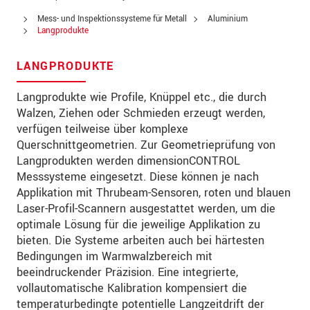
PLZ
Mess- und Inspektionssysteme für Metall
Aluminium
Langprodukte
Ort
*
LANGPRODUKTE
Land
*
Langprodukte wie Profile, Knüppel etc., die durch
Telefon
Walzen, Ziehen oder Schmieden erzeugt werden,
verfügen teilweise über komplexe
Email
*
Querschnittgeometrien. Zur Geometrieprüfung von
Langprodukten werden dimensionCONTROL
Nachricht
*
Messsysteme eingesetzt. Diese können je nach
Applikation mit Thrubeam-Sensoren, roten und blauen
Laser-Profil-Scannern ausgestattet werden, um die
optimale Lösung für die jeweilige Applikation zu
Bitte halten Sie mich per Mail über
bieten. Die Systeme arbeiten auch bei härtesten
Produktinnovationen auf dem Laufenden
Bedingungen im Warmwalzbereich mit
beeindruckender Präzision. Eine integrierte,
* Pflichtangaben
vollautomatische Kalibration kompensiert die
Wir behandeln Ihre Daten vertraulich. Bitte lesen Sie
temperaturbedingte potentielle Langzeitdrift der