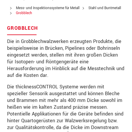
PLZ
Mess- und Inspektionssysteme für Metall
Stahl und Buntmetall
Grobblech
Ort
*
GROBBLECH
Land
*
Die in Grobblechwalzwerken erzeugten Produkte, die
Telefon
beispielsweise in Brücken, Pipelines oder Bohrinseln
eingesetzt werden, stellen mit ihren großen Dicken
Email
*
für Isotopen- und Röntgengeräte eine
Herausforderung im Hinblick auf die Messtechnik und
Nachricht
*
auf die Kosten dar.
Die thicknessCONTROL Systeme werden mit
spezieller Sensorik ausgestattet und können Bleche
Bitte halten Sie mich per Mail über
und Brammen mit mehr als 400 mm Dicke sowohl im
Produktinnovationen auf dem Laufenden
heißen wie im kalten Zustand präzise messen.
Potentielle Applikationen für die Geräte befinden sind
* Pflichtangaben
hinter Quartogerüsten zur Walzwerksregelung bzw.
zur Qualitätskontrolle, da die Dicke im Downstream
Wir behandeln Ihre Daten vertraulich. Bitte lesen Sie