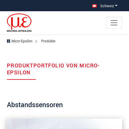
Direkt zur Hauptnavigation springen
Direkt zum Inhalt springen
Schweiz
Micro-Epsilon
Produkte
PRODUKTPORTFOLIO VON MICRO-
EPSILON
Abstandssensoren