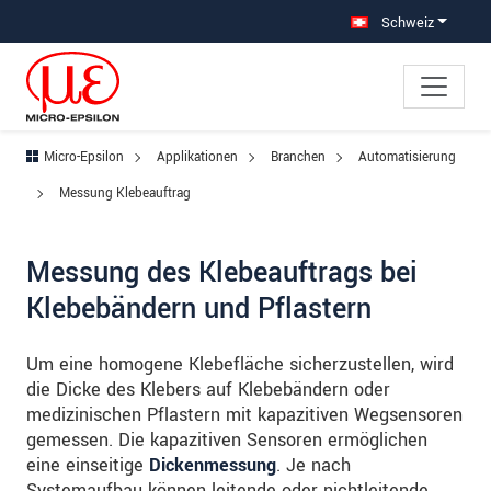
Direkt zur Hauptnavigation springen
Direkt zum Inhalt springen
Zur Unternavigation springen
Schweiz
Micro-Epsilon
Applikationen
Branchen
Automatisierung
Messung Klebeauftrag
Messung des Klebeauftrags bei
Klebebändern und Pflastern
Um eine homogene Klebefläche sicherzustellen, wird
die Dicke des Klebers auf Klebebändern oder
medizinischen Pflastern mit kapazitiven Wegsensoren
gemessen. Die kapazitiven Sensoren ermöglichen
eine einseitige
Dickenmessung
. Je nach
Systemaufbau können leitende oder nichtleitende